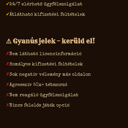
24/7 elérhető ügyfélszolgálat
Átlátható kifizetési feltételek
⚠️ Gyanús jelek – kerüld el!
✗
Nem látható licencinformáció
✗
Homályos kifizetési feltételek
✗
Sok negatív vélemény más oldalon
✗
Agresszív 50x+ tétszorzó
✗
Nem reagáló ügyfélszolgálat
✗
Nincs felelős játék opció