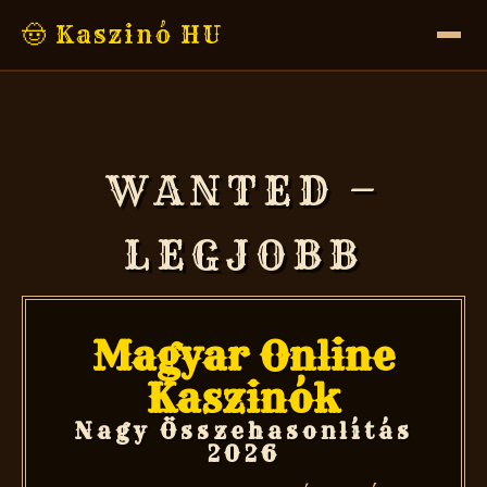
🤠 Kaszinó HU
WANTED —
LEGJOBB
Magyar Online
Kaszinók
Nagy Összehasonlítás
2026