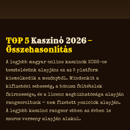
TOP 5
Kaszinó 2026
–
Összehasonlítás
A legjobb magyar online kaszinók 2026-os
tesztelésünk alapján: ez az 5 platform
kiemelkedik a mezőnyből. Mindenkit a
kifizetési sebesség, a bónusz feltételek
fairnessége, és a licenc megbízhatósága alapján
rangsoroltunk – nem fizetett pozíciók alapján.
A legjobb kaszinó rangsor ebben az évben is
szoros verseny alapján alakul.