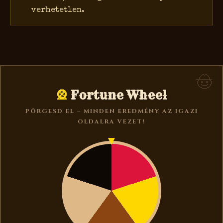
verhetetlen.
🎡
Fortune Wheel
PÖRGESD EL – MINDEN EREDMÉNY AZ IGAZI
OLDALRA VEZET!
▼