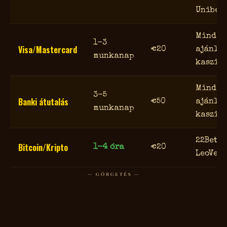
Unibet
Minden
1-3
Visa/Mastercard
€20
ajánlot
munkanap
kaszin
Minden
3-5
Banki átutalás
€50
ajánlot
munkanap
kaszin
22Bet,
Bitcoin/Kripto
1-4 óra
€20
LeoVeg
— görgetés —