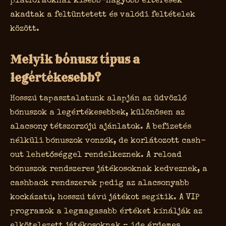
platformoknál kisebb-nagyobb eltérések
akadtak a feltüntetett és valódi feltételek
között.
Melyik bónusz típus a
legértékesebb?
Hosszú tapasztalatunk alapján az üdvözlő
bónuszok a legértékesebbek, különösen az
alacsony tétszorzójú ajánlatok. A befizetés
nélküli bónuszok vonzók, de korlátozott cash-
out lehetőséggel rendelkeznek. A reload
bónuszok rendszeres játékosoknak kedveznek, a
cashback rendszerek pedig az alacsonyabb
kockázatú, hosszú távú játékot segítik. A VIP
programok a legmagasabb értéket kínálják az