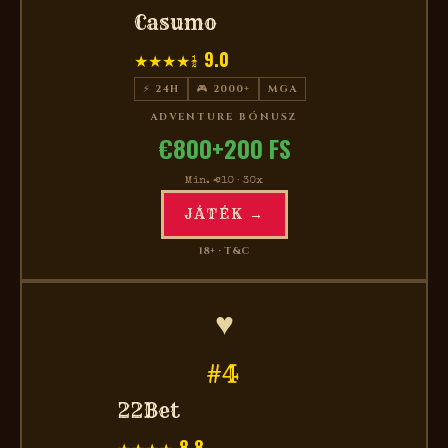
Casumo
9.0
★★★★½
⚡ 24H
🎮 2000+
MGA
ADVENTURE BÓNUSZ
€800+200 FS
Min. €10 · 30x
JÁTÉK →
18+ · T&C
♥
#4
22Bet
8.8