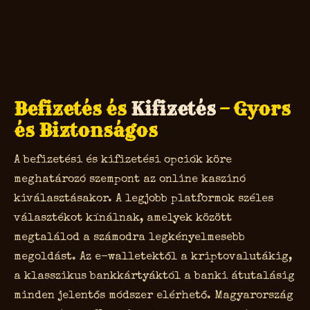
Befizetés és
Kifizetés
– Gyors
és Biztonságos
A befizetési és kifizetési opciók köre
meghatározó szempont az online kaszinó
kiválasztásakor. A legjobb platformok széles
választékot kínálnak, amelyek között
megtalálod a számodra legkényelmesebb
megoldást. Az e-walletektől a kriptovalutákig,
a klasszikus bankkártyáktól a banki átutalásig
minden jelentős módszer elérhető. Magyarország