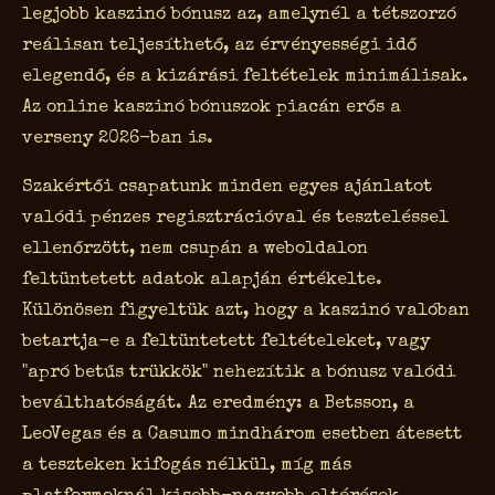
legjobb kaszinó bónusz az, amelynél a tétszorzó
reálisan teljesíthető, az érvényességi idő
elegendő, és a kizárási feltételek minimálisak.
Az online kaszinó bónuszok piacán erős a
verseny 2026-ban is.
Szakértői csapatunk minden egyes ajánlatot
valódi pénzes regisztrációval és teszteléssel
ellenőrzött, nem csupán a weboldalon
feltüntetett adatok alapján értékelte.
Különösen figyeltük azt, hogy a kaszinó valóban
betartja-e a feltüntetett feltételeket, vagy
"apró betűs trükkök" nehezítik a bónusz valódi
beválthatóságát. Az eredmény: a Betsson, a
LeoVegas és a Casumo mindhárom esetben átesett
a teszteken kifogás nélkül, míg más