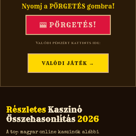
Nyomj a PÖRGETÉS gombra!
🎰 PÖRGETÉS!
Valódi pénzért kattints ide:
VALÓDI JÁTÉK →
Részletes
Kaszinó
Összehasonlítás
2026
A top magyar online kaszinók alábbi