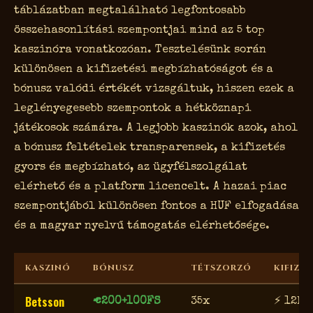
táblázatban megtalálható legfontosabb
összehasonlítási szempontjai mind az 5 top
kaszinóra vonatkozóan. Tesztelésünk során
különösen a kifizetési megbízhatóságot és a
bónusz valódi értékét vizsgáltuk, hiszen ezek a
leglényegesebb szempontok a hétköznapi
játékosok számára. A legjobb kaszinók azok, ahol
a bónusz feltételek transparensek, a kifizetés
gyors és megbízható, az ügyfélszolgálat
elérhető és a platform licencelt. A hazai piac
szempontjából különösen fontos a HUF elfogadása
és a magyar nyelvű támogatás elérhetősége.
KASZINÓ
BÓNUSZ
TÉTSZORZÓ
KIFIZET
Betsson
€200+100FS
35x
⚡ 12h