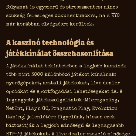
folyamat is egyszerű és stresszmentes: nincs
szükség felesleges dokumentumokra, ha a KYC
már korábban elvégzésre kerültek.
A kaszinó technológia és
játékkínálat összehasonlítása
A játékkínálat tekintetében a legjobb kaszinók
több mint 3000 különböző játékot kínálnak:
nyerőgépeket, asztali játékokat, live dealer
opciókat és sportfogadási lehetőségeket is. A
legnagyobb játékszolgáltatók (Microgaming,
NetEnt, Play'n GO, Pragmatic Play, Evolution
Gaming) jelenlétére figyelünk, hiszen ezek
biztosítják a legjobb minőségű és legmagasabb
RTP-jű játékokat. A live dealer szekció minősége